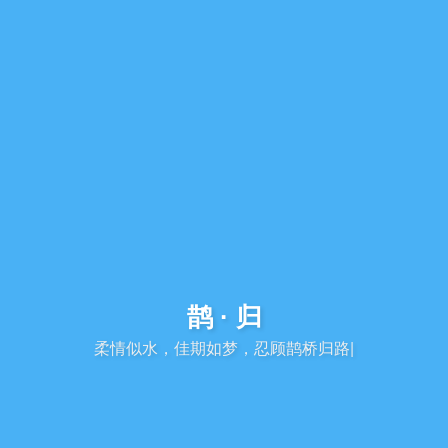
鹊 · 归
柔情似水，佳期如梦，忍顾鹊桥归路
|